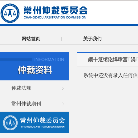
网站首页
关于我们
鐗╀笟绾犵悍璋冨涓
系统中还没有录入任何信
仲裁法规
常州仲裁期刊